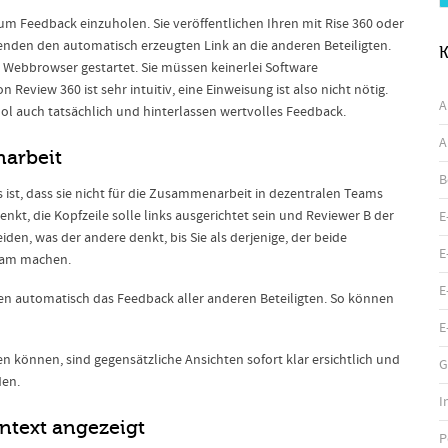
 um Feedback einzuholen. Sie veröffentlichen Ihren mit Rise 360 oder
senden den automatisch erzeugten Link an die anderen Beteiligten.
K
m Webbrowser gestartet. Sie müssen keinerlei Software
 Review 360 ist sehr intuitiv, eine Einweisung ist also nicht nötig.
A
ool auch tatsächlich und hinterlassen wertvolles Feedback.
A
narbeit
B
ist, dass sie nicht für die Zusammenarbeit in dezentralen Teams
nkt, die Kopfzeile solle links ausgerichtet sein und Reviewer B der
E
eiden, was der andere denkt, bis Sie als derjenige, der beide
E
ksam machen.
E
sehen automatisch das Feedback aller anderen Beteiligten. So können
E
 können, sind gegensätzliche Ansichten sofort klar ersichtlich und
G
den.
I
ntext angezeigt
P