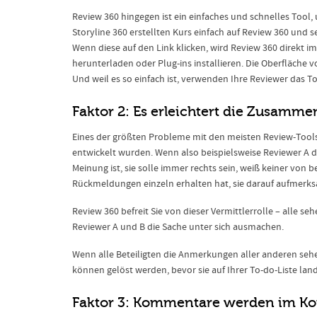
Review 360 hingegen ist ein einfaches und schnelles Tool,
Storyline 360 erstellten Kurs einfach auf Review 360 und 
Wenn diese auf den Link klicken, wird Review 360 direkt i
herunterladen oder Plug-ins installieren. Die Oberfläche von
Und weil es so einfach ist, verwenden Ihre Reviewer das T
Faktor 2: Es erleichtert die Zusamme
Eines der größten Probleme mit den meisten Review-Tools 
entwickelt wurden. Wenn also beispielsweise Reviewer A de
Meinung ist, sie solle immer rechts sein, weiß keiner von b
Rückmeldungen einzeln erhalten hat, sie darauf aufmer
Review 360 befreit Sie von dieser Vermittlerrolle – alle 
Reviewer A und B die Sache unter sich ausmachen.
Wenn alle Beteiligten die Anmerkungen aller anderen sehen
können gelöst werden, bevor sie auf Ihrer To-do-Liste lan
Faktor 3: Kommentare werden im Ko