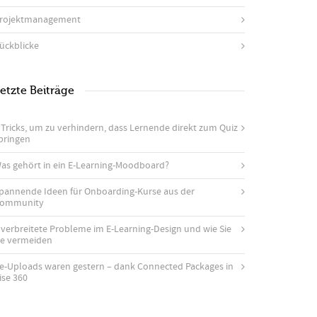
rojektmanagement
ückblicke
etzte Beiträge
 Tricks, um zu verhindern, dass Lernende direkt zum Quiz
pringen
as gehört in ein E-Learning-Moodboard?
pannende Ideen für Onboarding-Kurse aus der
ommunity
 verbreitete Probleme im E-Learning-Design und wie Sie
ie vermeiden
e-Uploads waren gestern – dank Connected Packages in
ise 360