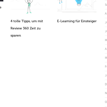
S
e
A
4 tolle Tipps, um mit
E-Learning für Einsteiger
J
Review 360 Zeit zu
J
sparen
M
A
M
F
J
D
N
O