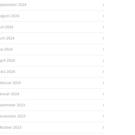
eptember 2024
ugust 2024
uli 2024
uni 2024
ai 2024
pril 2024
ärz 2024
ebruar 2024
anuar 2024
ezember 2023
ovember 2023
ktober 2023