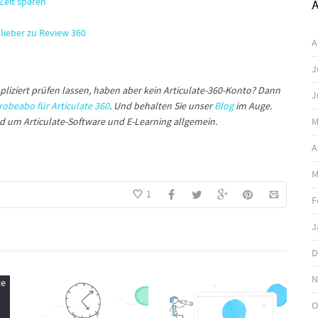
Zeit sparen
A
lieber zu Review 360
A
J
iziert prüfen lassen, haben aber kein Articulate-360-Konto? Dann
J
obeabo für Articulate 360
. Und behalten Sie unser
Blog
im Auge.
M
nd um Articulate-Software und E-Learning allgemein.
A
M
1
F
J
D
N
O