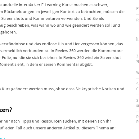
standteile interaktiver E-Learning-Kurse machen es schwer,
P
 Rückmeldungen im jeweiligen Kontext zu betrachten, müssen die
on Screenshots und Kommentaren verwenden. Und Sie als
R
enug beschreiben, was wann wo und wie geändert werden soll und
 gehören.
L
Missverständnisse und das endlose Hin und Her vergessen können, das
vermeidlich verbunden ist. In Review 360 werden die Kommentare
3
Folie, auf die sie sich beziehen. In Review 360 wird ein Screenshot
s
m Moment sieht, in dem er seinen Kommentar abgibt.
W
S
em Kurs geändert werden muss, ohne dass Sie kryptische Notizen und
C
3
s
tzen?
R
nur nach Tipps und Ressourcen suchen, mit denen sich Ihr
R
 auf jeden Fall auch unsere anderen Artikel zu diesem Thema an: