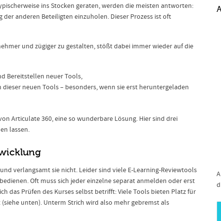
 typischerweise ins Stocken geraten, werden die meisten antworten:
A
er anderen Beteiligten einzuholen. Dieser Prozess ist oft
ehmer und zügiger zu gestalten, stößt dabei immer wieder auf die
nd Bereitstellen neuer Tools,
n dieser neuen Tools – besonders, wenn sie erst heruntergeladen
on Articulate 360, eine so wunderbare Lösung. Hier sind drei
en lassen.
twicklung
und verlangsamt sie nicht. Leider sind viele E-Learning-Reviewtools
A
u bedienen. Oft muss sich jeder einzelne separat anmelden oder erst
d
h das Prüfen des Kurses selbst betrifft: Viele Tools bieten Platz für
t (siehe unten). Unterm Strich wird also mehr gebremst als