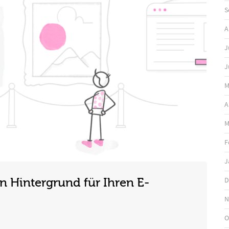
S
A
J
J
M
A
M
F
J
D
 Hintergrund für Ihren E-
N
O