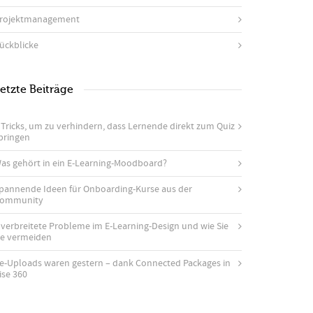
rojektmanagement
ückblicke
etzte Beiträge
 Tricks, um zu verhindern, dass Lernende direkt zum Quiz
pringen
as gehört in ein E-Learning-Moodboard?
pannende Ideen für Onboarding-Kurse aus der
ommunity
 verbreitete Probleme im E-Learning-Design und wie Sie
ie vermeiden
e-Uploads waren gestern – dank Connected Packages in
ise 360