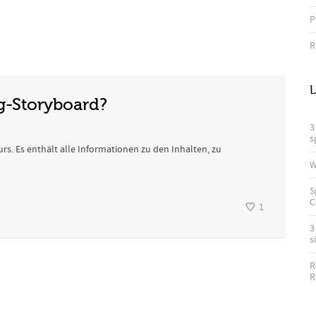
P
R
L
g-Storyboard?
3
s
urs. Es enthält alle Informationen zu den Inhalten, zu
W
S
C
1
3
s
R
R