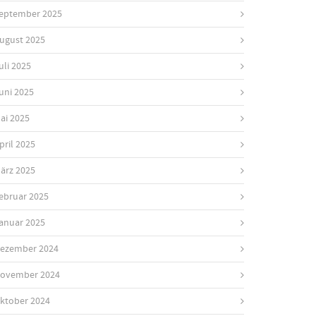
eptember 2025
ugust 2025
uli 2025
uni 2025
ai 2025
pril 2025
ärz 2025
ebruar 2025
anuar 2025
ezember 2024
ovember 2024
ktober 2024