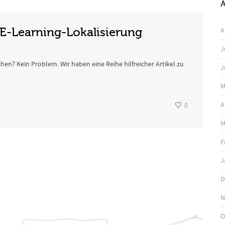
A
E-Learning-Lokalisierung
A
J
en? Kein Problem. Wir haben eine Reihe hilfreicher Artikel zu
J
M
A
0
M
F
J
D
N
O