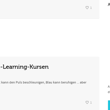
A
1
E-Learning-Kursen
t kann den Puls beschleunigen, Blau kann beruhigen ... aber
A
d
1