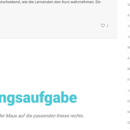
 entscheidend, wie die Lernenden den Kurs wahrnehmen. Ein
S
A
1
J
J
M
A
M
F
J
D
N
O