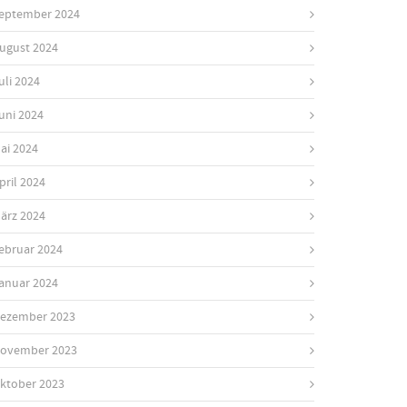
eptember 2024
ugust 2024
uli 2024
uni 2024
ai 2024
pril 2024
ärz 2024
ebruar 2024
anuar 2024
ezember 2023
ovember 2023
ktober 2023