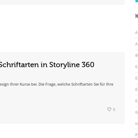
K
A
A
B
chriftarten in Storyline 360
E
E
gn Ihrer Kurse bei. Die Frage, welche Schriftarten Sie für Ihre
E
E
0
G
I
P