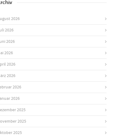
rchiv
ugust 2026
uli 2026
uni 2026
ai 2026
pril 2026
ärz 2026
ebruar 2026
anuar 2026
ezember 2025
ovember 2025
ktober 2025