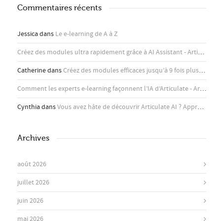
Commentaires récents
Jessica
dans
Le e-learning de A à Z
Créez des modules ultra rapidement grâce à AI Assistant - Articulate
d
Catherine
dans
Créez des modules efficaces jusqu’à 9 fois plus rapidement avec l’assistant IA d’Articulate
Comment les experts e-learning façonnent l’IA d’Articulate - Articulate
Cynthia
dans
Vous avez hâte de découvrir Articulate AI ? Apprenez-en plus ici !
Archives
août 2026
juillet 2026
juin 2026
mai 2026