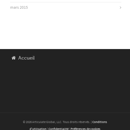
mars 2015
Accueil
© 2026 Articulate Global, LLC. Tous droits réservés. |
Conditions
d'utilisation
|
Confidentialité
|
Préférences de cookies