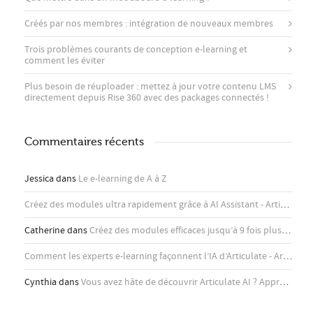
Créés par nos membres : intégration de nouveaux membres
Trois problèmes courants de conception e-learning et
comment les éviter
Plus besoin de réuploader : mettez à jour votre contenu LMS
directement depuis Rise 360 ​​avec des packages connectés !
Commentaires récents
Jessica
dans
Le e-learning de A à Z
Créez des modules ultra rapidement grâce à AI Assistant - Articulate
d
Catherine
dans
Créez des modules efficaces jusqu’à 9 fois plus rapidement avec l’assistant IA d’Articulate
Comment les experts e-learning façonnent l’IA d’Articulate - Articulate
Cynthia
dans
Vous avez hâte de découvrir Articulate AI ? Apprenez-en plus ici !