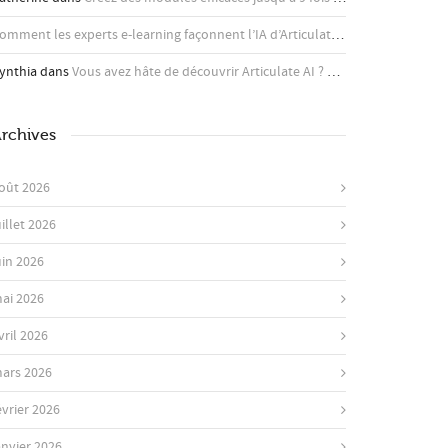
Comment les experts e-learning façonnent l’IA d’Articulate - Articulate
dans
A
ynthia
dans
Vous avez hâte de découvrir Articulate AI ? Apprenez-en plus ici !
rchives
oût 2026
uillet 2026
uin 2026
ai 2026
vril 2026
ars 2026
évrier 2026
anvier 2026