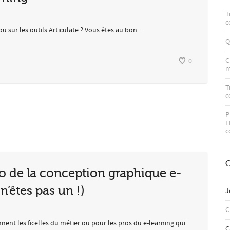
T
c
u sur les outils Articulate ? Vous êtes au bon...
Q
C
0
m
T
c
P
L
c
C
 de la conception graphique e-
n’êtes pas un !)
J
ent les ficelles du métier ou pour les pros du e-learning qui
C