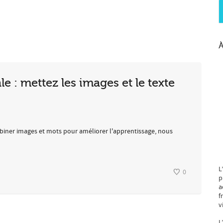
À
le : mettez les images et le texte
ombiner images et mots pour améliorer l'apprentissage, nous
L
0
p
a
f
v
L