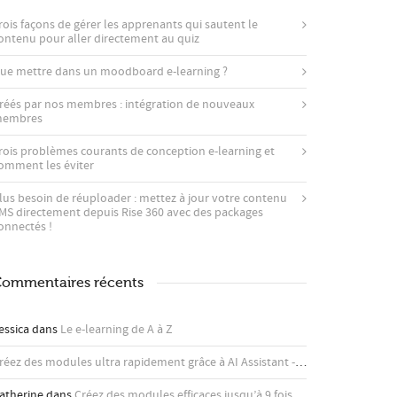
rois façons de gérer les apprenants qui sautent le
ontenu pour aller directement au quiz
ue mettre dans un moodboard e-learning ?
réés par nos membres : intégration de nouveaux
embres
rois problèmes courants de conception e-learning et
omment les éviter
lus besoin de réuploader : mettez à jour votre contenu
MS directement depuis Rise 360 ​​avec des packages
onnectés !
ommentaires récents
essica
dans
Le e-learning de A à Z
Créez des modules ultra rapidement grâce à AI Assistant - Articulate
dans
Co
atherine
dans
Créez des modules efficaces jusqu’à 9 fois plus rapidement avec l’assistant IA d’Articulate