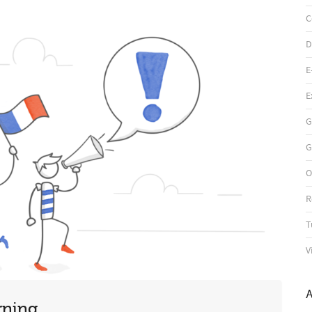
C
D
E
E
G
G
O
R
T
V
A
rning