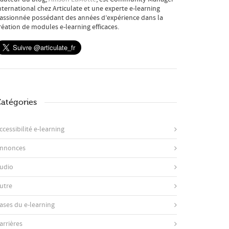
nternational chez Articulate et une experte e-learning
assionnée possédant des années d’expérience dans la
réation de modules e-learning efficaces.
atégories
ccessibilité e-learning
nnonces
udio
utre
ases du e-learning
arrières