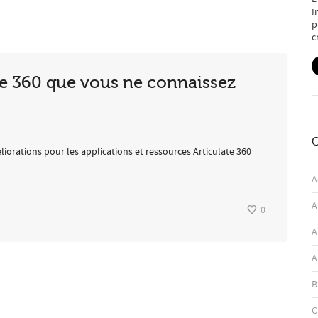
I
p
c
ine 360 que vous ne connaissez
C
liorations pour les applications et ressources Articulate 360
A
A
0
A
A
B
C