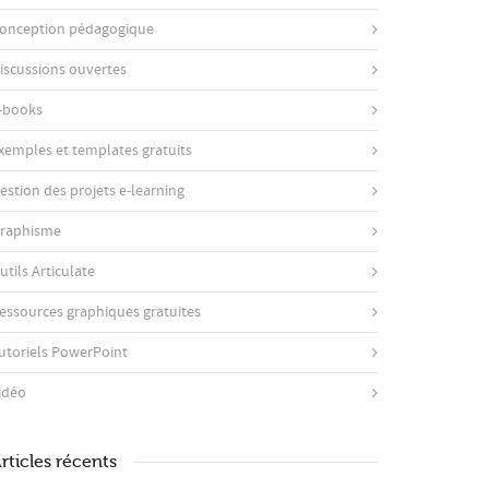
onception pédagogique
iscussions ouvertes
-books
xemples et templates gratuits
estion des projets e-learning
raphisme
utils Articulate
essources graphiques gratuites
utoriels PowerPoint
idéo
rticles récents