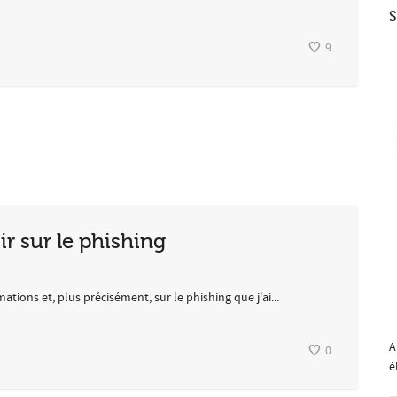
S
9
ir sur le phishing
tions et, plus précisément, sur le phishing que j'ai...
A
0
é