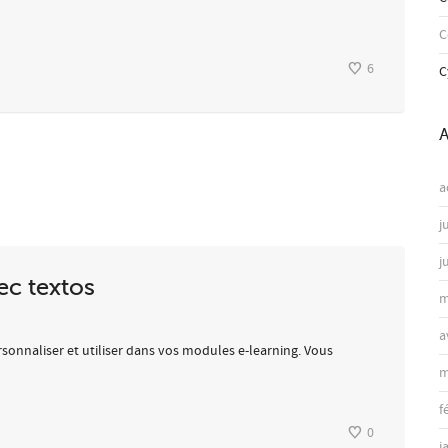
6
C
A
a
j
j
c textos
m
a
onnaliser et utiliser dans vos modules e-learning. Vous
m
f
0
j