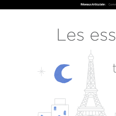
Réseaux Articulate :
Comm
Articulate