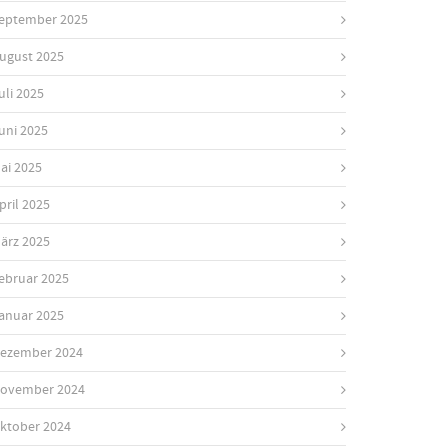
eptember 2025
ugust 2025
uli 2025
uni 2025
ai 2025
pril 2025
ärz 2025
ebruar 2025
anuar 2025
ezember 2024
ovember 2024
ktober 2024