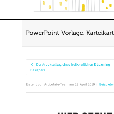
PowerPoint-Vorlage: Karteikar
Der Arbeitsalltag eines freiberuflichen E-Learning-
Designers
Erstellt von
Articulate-Team
am
22. April 2019
in
Beispiel