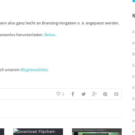
K
kann also ganz leicht an Branding-Vorgaben o. ä. angepasst werden.
A
r kostenlos herunterladen:
Bebas
.
A
B
E
och unseren
Blognewsletter
.
E
E
1
E
G
I
P