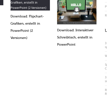
P
R
Download: Flipchart-
Grafiken, erstellt in
L
Download: Interaktiver
PowerPoint (2
Schreibtisch, erstellt in
Versionen)
3
PowerPoint
s
W
S
C
3
s
R
R