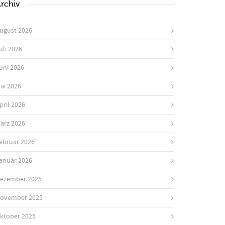
rchiv
ugust 2026
uli 2026
uni 2026
ai 2026
pril 2026
ärz 2026
ebruar 2026
anuar 2026
ezember 2025
ovember 2025
ktober 2025