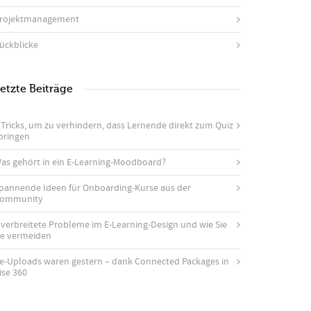
rojektmanagement
ückblicke
etzte Beiträge
 Tricks, um zu verhindern, dass Lernende direkt zum Quiz
pringen
as gehört in ein E-Learning-Moodboard?
pannende Ideen für Onboarding-Kurse aus der
ommunity
 verbreitete Probleme im E-Learning-Design und wie Sie
ie vermeiden
e-Uploads waren gestern – dank Connected Packages in
ise 360