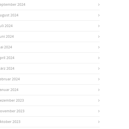
eptember 2024
ugust 2024
uli 2024
uni 2024
ai 2024
pril 2024
ärz 2024
ebruar 2024
anuar 2024
ezember 2023
ovember 2023
ktober 2023