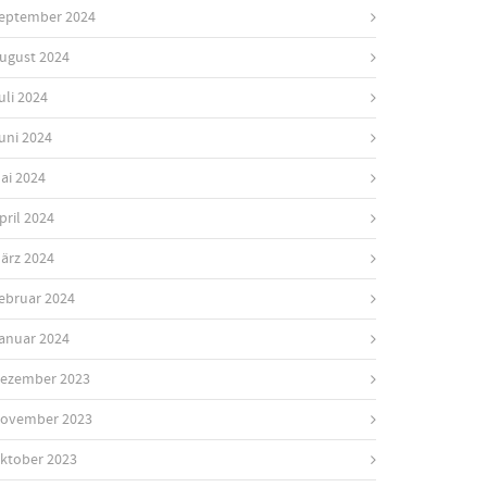
eptember 2024
ugust 2024
uli 2024
uni 2024
ai 2024
pril 2024
ärz 2024
ebruar 2024
anuar 2024
ezember 2023
ovember 2023
ktober 2023