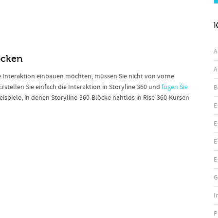
K
A
öcken
A
e Interaktion einbauen möchten, müssen Sie nicht von vorne
rstellen Sie einfach die Interaktion in Storyline 360 und
fügen Sie
B
 Beispiele, in denen Storyline-360-Blöcke nahtlos in Rise-360-Kursen
E
E
E
E
G
I
P