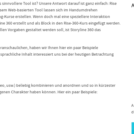
 sinnvollere Tool ist? Unsere Antwort darauf ist ganz einfach: Rise
A
 diesem Web-basierten Tool lassen sich im Handumdrehen
ng-Kurse erstellen. Wenn doch mal eine speziellere Interaktion
ryline 360 erstellt und als Block in den Rise-360-Kurs eingefügt werden.
llen Vorgaben gestaltet werden soll, ist Storyline 360 das
anschaulichen, haben wir Ihnen hier ein paar Beispiele
sprachliche Inhalt interessiert uns bei der heutigen Betrachtung
Video, usw.) beliebig kombinieren und anordnen und so in kürzester
igenen Charakter haben können. Hier ein paar Beispiele:
A
d