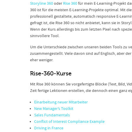
Storyline 360
oder
Rise 360
für mein E-Learning-Projekt das
360 ist für die meisten E-Learning-Projekte optimal. Mit
professionell gestaltete, automatisch responsive E-Learni
gefragt ist, die Rise 360 so nicht anbietet, kann sie in Sto
Wenn der Kurs allerdings bis zum letzten Pixel nach spezie
sinnvollere Tool.
Um die Unterschiede zwischen unseren beiden Tools zu ver
zusammengestellt. Viele davon sind auf Englisch, aber der 
eher weniger.
Rise-360-Kurse
Mit Rise 360 können Sie vorgefertigte Blöcke (Text, Bild, 
Zeit fertige Lektionen erstellen, die dennoch einen ganz e
Einarbeitung neuer Mitarbeiter
New Manager’s Toolkit
Sales Fundamentals
Conflict of Interest Compliance Example
Driving in France