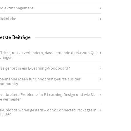
rojektmanagement
ückblicke
etzte Beiträge
 Tricks, um zu verhindern, dass Lernende direkt zum Quiz
pringen
as gehört in ein E-Learning-Moodboard?
pannende Ideen für Onboarding-Kurse aus der
ommunity
 verbreitete Probleme im E-Learning-Design und wie Sie
ie vermeiden
e-Uploads waren gestern – dank Connected Packages in
ise 360