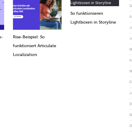
S
So funktionieren
A
Lightboxen in Storyline
J
k-
Rise-Beispiel: So
J
funktioniert Articulate
M
Localization
A
M
F
J
D
N
O