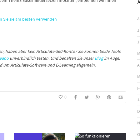
 mit dem Thema auseinandersetzen möchten, empfehlen wir Ihnen
A
A
nn Sie sie am besten verwenden
J
J
en, haben aber kein Articulate-360-Konto? Sie können beide Tools
M
beabo
unverbindlich testen. Und behalten Sie unser
Blog
im Auge.
A
nd um Articulate-Software und E-Learning allgemein.
M
F
0
J
D
N
O