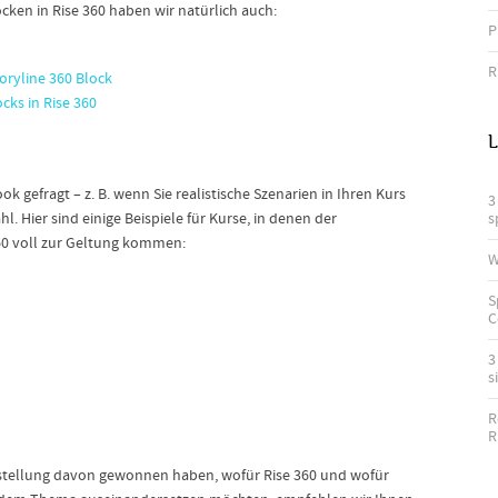
cken in Rise 360 haben wir natürlich auch:
P
R
oryline 360 Block
cks in Rise 360
L
ok gefragt – z. B. wenn Sie realistische Szenarien in Ihren Kurs
3
. Hier sind einige Beispiele für Kurse, in denen der
s
360 voll zur Geltung kommen:
W
S
C
3
s
R
R
Vorstellung davon gewonnen haben, wofür Rise 360 und wofür