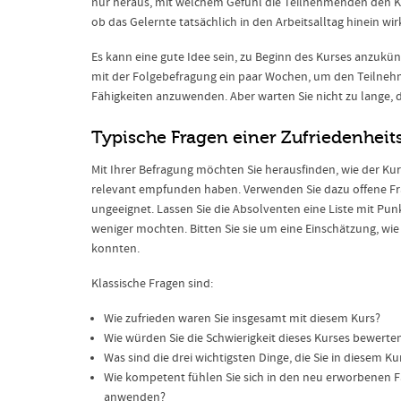
nur heraus, mit welchem Gefühl die Teilnehmenden den K
ob das Gelernte tatsächlich in den Arbeitsalltag hinein wir
Es kann eine gute Idee sein, zu Beginn des Kurses anzukün
mit der Folgebefragung ein paar Wochen, um den Teilneh
Fähigkeiten anzuwenden. Aber warten Sie nicht zu lange, d
Typische Fragen einer Zufriedenhei
Mit Ihrer Befragung möchten Sie herausfinden, wie der Kur
relevant empfunden haben. Verwenden Sie dazu offene Fr
ungeeignet. Lassen Sie die Absolventen eine Liste mit Punk
weniger mochten. Bitten Sie sie um eine Einschätzung, wie
konnten.
Klassische Fragen sind:
Wie zufrieden waren Sie insgesamt mit diesem Kurs?
Wie würden Sie die Schwierigkeit dieses Kurses bewerte
Was sind die drei wichtigsten Dinge, die Sie in diesem K
Wie kompetent fühlen Sie sich in den neu erworbenen Fäh
anwenden?