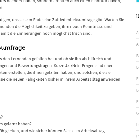
urs beendet haben, sondern erhalten auch einen Eindruck davon,
kt.
K
digen, dass es am Ende eine Zufriedenheitsumfrage gibt. Warten Sie
menden die Möglichkeit zu geben, ihre neuen Kenntnisse und
A
amit die Erinnerungen noch möglichst frisch sind.
A
tsumfrage
B
s den Lernenden gefallen hat und ob sie ihn als hilfreich und
agen und Bewertungsfragen. Kurze Ja-/Nein-Fragen sind eher
E
ten erstellen, die ihnen gefallen haben, und solchen, die sie
E
 sie die neuen Fähigkeiten bisher in ihrem Arbeitsalltag anwenden
E
E
G
n?
urs gelernt haben?
I
igkeiten, und wie sicher können Sie sie im Arbeitsalltag
P