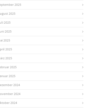
eptember 2025
ugust 2025
uli 2025
uni 2025
ai 2025
pril 2025
ärz 2025
ebruar 2025
anuar 2025
ezember 2024
ovember 2024
ktober 2024