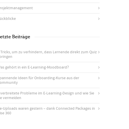
rojektmanagement
ückblicke
etzte Beiträge
 Tricks, um zu verhindern, dass Lernende direkt zum Quiz
pringen
as gehört in ein E-Learning-Moodboard?
pannende Ideen für Onboarding-Kurse aus der
ommunity
 verbreitete Probleme im E-Learning-Design und wie Sie
ie vermeiden
e-Uploads waren gestern – dank Connected Packages in
ise 360