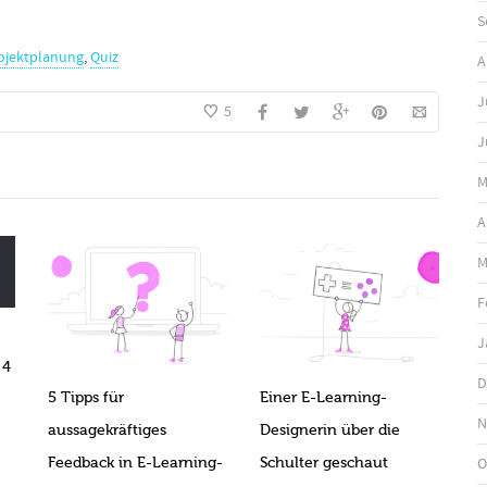
S
ojektplanung
,
Quiz
A
J
5
J
M
A
M
F
J
 4
D
5 Tipps für
Einer E-Learning-
N
aussagekräftiges
Designerin über die
Feedback in E-Learning-
Schulter geschaut
O