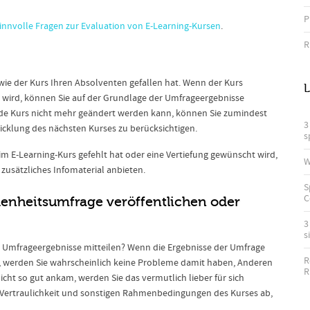
P
sinnvolle Fragen zur Evaluation von E-Learning-Kursen
.
R
wie der Kurs Ihren Absolventen gefallen hat. Wenn der Kurs
L
wird, können Sie auf der Grundlage der Umfrageergebnisse
e Kurs nicht mehr geändert werden kann, können Sie zumindest
3
cklung des nächsten Kurses zu berücksichtigen.
s
m E-Learning-Kurs gefehlt hat oder eine Vertiefung gewünscht wird,
W
usätzliches Infomaterial anbieten.
S
C
edenheitsumfrage veröffentlichen oder
3
s
 Umfrageergebnisse mitteilen? Wenn die Ergebnisse der Umfrage
R
ar, werden Sie wahrscheinlich keine Probleme damit haben, Anderen
R
cht so gut ankam, werden Sie das vermutlich lieber für sich
 Vertraulichkeit und sonstigen Rahmenbedingungen des Kurses ab,