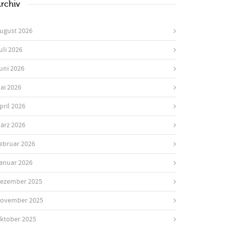
rchiv
ugust 2026
uli 2026
uni 2026
ai 2026
pril 2026
ärz 2026
ebruar 2026
anuar 2026
ezember 2025
ovember 2025
ktober 2025