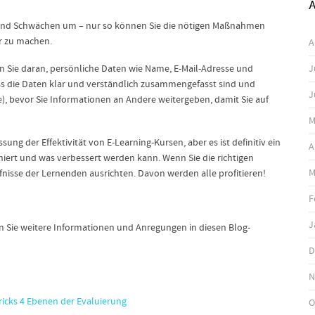
A
n und Schwächen um – nur so können Sie die nötigen Maßnahmen
er zu machen.
A
n Sie daran, persönliche Daten wie Name, E-Mail-Adresse und
J
ass die Daten klar und verständlich zusammengefasst sind und
J
), bevor Sie Informationen an Andere weitergeben, damit Sie auf
M
sung der Effektivität von E-Learning-Kursen, aber es ist definitiv ein
A
iert und was verbessert werden kann. Wenn Sie die richtigen
M
rfnisse der Lernenden ausrichten. Davon werden alle profitieren!
F
J
 Sie weitere Informationen und Anregungen in diesen Blog-
D
N
ricks 4 Ebenen der Evaluierung
O