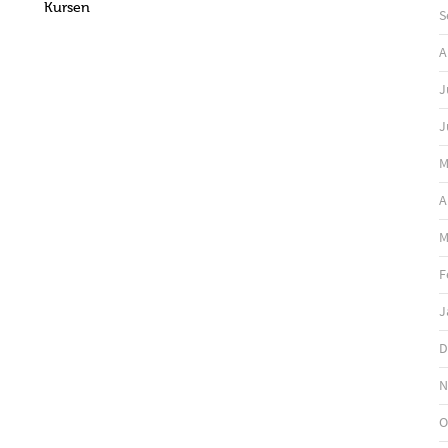
Kursen
S
A
J
J
M
A
M
F
J
D
N
O