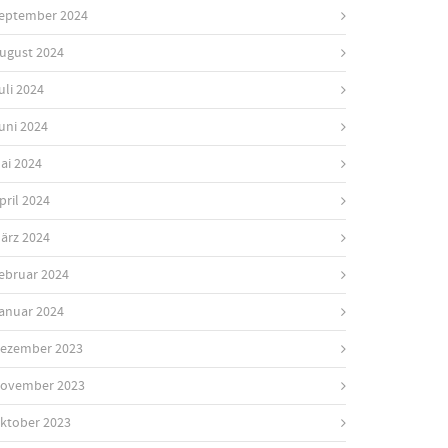
eptember 2024
ugust 2024
uli 2024
uni 2024
ai 2024
pril 2024
ärz 2024
ebruar 2024
anuar 2024
ezember 2023
ovember 2023
ktober 2023