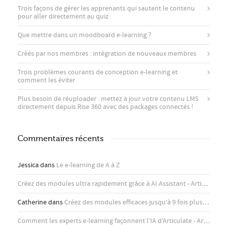
Trois façons de gérer les apprenants qui sautent le contenu
pour aller directement au quiz
Que mettre dans un moodboard e-learning ?
Créés par nos membres : intégration de nouveaux membres
Trois problèmes courants de conception e-learning et
comment les éviter
Plus besoin de réuploader : mettez à jour votre contenu LMS
directement depuis Rise 360 ​​avec des packages connectés !
Commentaires récents
Jessica
dans
Le e-learning de A à Z
Créez des modules ultra rapidement grâce à AI Assistant - Articulate
d
Catherine
dans
Créez des modules efficaces jusqu’à 9 fois plus rapidement avec l’assistant IA d’Articulate
Comment les experts e-learning façonnent l’IA d’Articulate - Articulate