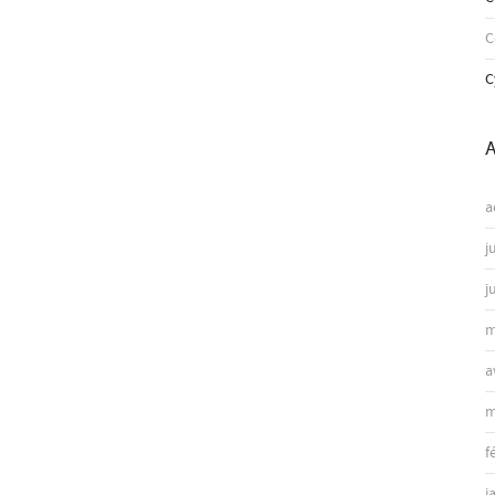
C
A
a
j
j
m
a
m
f
j