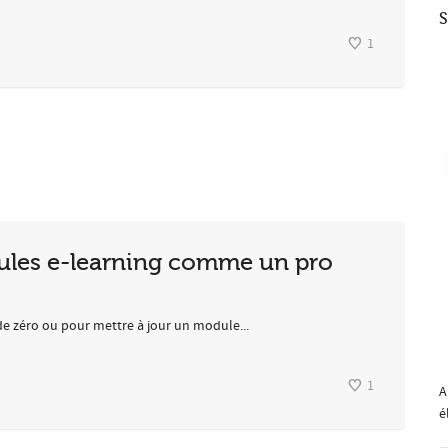
S
1
ules e-learning comme un pro
de zéro ou pour mettre à jour un module...
1
A
é