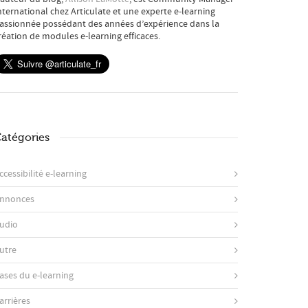
nternational chez Articulate et une experte e-learning
assionnée possédant des années d’expérience dans la
réation de modules e-learning efficaces.
atégories
ccessibilité e-learning
nnonces
udio
utre
ases du e-learning
arrières