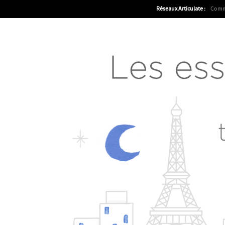
Réseaux Articulate :
Comm
Articulate