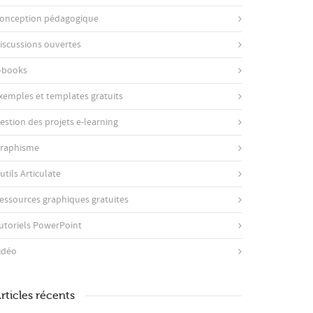
onception pédagogique
iscussions ouvertes
-books
xemples et templates gratuits
estion des projets e-learning
raphisme
utils Articulate
essources graphiques gratuites
utoriels PowerPoint
idéo
rticles récents