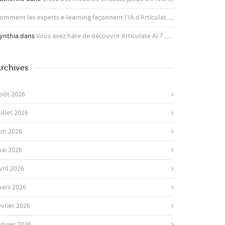
Comment les experts e-learning façonnent l’IA d’Articulate - Articulate
dans
A
ynthia
dans
Vous avez hâte de découvrir Articulate AI ? Apprenez-en plus ici !
rchives
oût 2026
uillet 2026
uin 2026
ai 2026
vril 2026
ars 2026
évrier 2026
anvier 2026