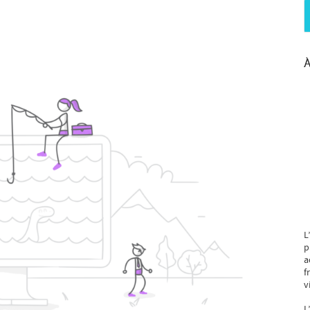
À
L
p
a
f
v
L