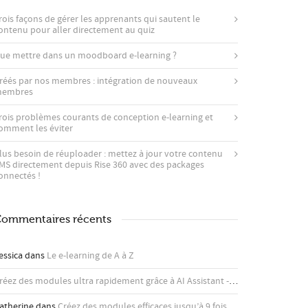
rois façons de gérer les apprenants qui sautent le
ontenu pour aller directement au quiz
ue mettre dans un moodboard e-learning ?
réés par nos membres : intégration de nouveaux
embres
rois problèmes courants de conception e-learning et
omment les éviter
lus besoin de réuploader : mettez à jour votre contenu
MS directement depuis Rise 360 ​​avec des packages
onnectés !
ommentaires récents
essica
dans
Le e-learning de A à Z
Créez des modules ultra rapidement grâce à AI Assistant - Articulate
dans
Co
atherine
dans
Créez des modules efficaces jusqu’à 9 fois plus rapidement avec l’assistant IA d’Articulate