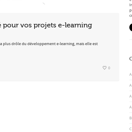
I
p
c
é pour vos projets e-learning
 la plus drôle du développement e-learning, mais elle est
C
0
A
A
A
A
B
C