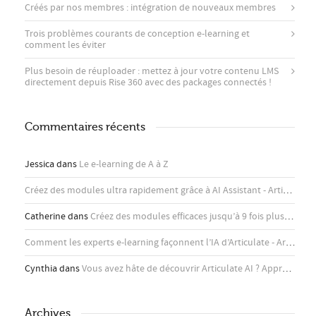
Créés par nos membres : intégration de nouveaux membres
Trois problèmes courants de conception e-learning et
comment les éviter
Plus besoin de réuploader : mettez à jour votre contenu LMS
directement depuis Rise 360 ​​avec des packages connectés !
Commentaires récents
Jessica
dans
Le e-learning de A à Z
Créez des modules ultra rapidement grâce à AI Assistant - Articulate
d
Catherine
dans
Créez des modules efficaces jusqu’à 9 fois plus rapidement avec l’assistant IA d’Articulate
Comment les experts e-learning façonnent l’IA d’Articulate - Articulate
Cynthia
dans
Vous avez hâte de découvrir Articulate AI ? Apprenez-en plus ici !
Archives