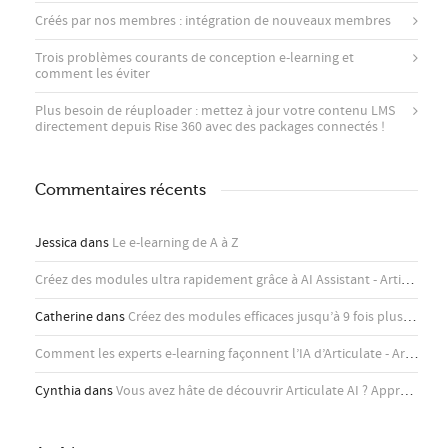
Créés par nos membres : intégration de nouveaux membres
Trois problèmes courants de conception e-learning et
comment les éviter
Plus besoin de réuploader : mettez à jour votre contenu LMS
directement depuis Rise 360 ​​avec des packages connectés !
Commentaires récents
Jessica
dans
Le e-learning de A à Z
Créez des modules ultra rapidement grâce à AI Assistant - Articulate
d
Catherine
dans
Créez des modules efficaces jusqu’à 9 fois plus rapidement avec l’assistant IA d’Articulate
Comment les experts e-learning façonnent l’IA d’Articulate - Articulate
Cynthia
dans
Vous avez hâte de découvrir Articulate AI ? Apprenez-en plus ici !