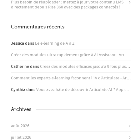
Plus besoin de réuploader : mettez à jour votre contenu LMS
directement depuis Rise 360 ​​avec des packages connectés !
Commentaires récents
Jessica
dans
Le e-learning de A à Z
Créez des modules ultra rapidement grâce à AI Assistant - Articulate
d
Catherine
dans
Créez des modules efficaces jusqu’à 9 fois plus rapidement avec l’assistant IA d’Articulate
Comment les experts e-learning façonnent l’IA d’Articulate - Articulate
Cynthia
dans
Vous avez hâte de découvrir Articulate AI ? Apprenez-en plus ici !
Archives
août 2026
juillet 2026