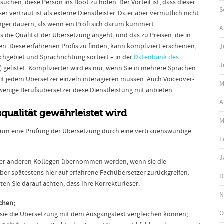
chen, diese Person ins Boot zu holen. Der Vorteil ist, dass dieser
S
r vertraut ist als externe Dienstleister. Da er aber vermutlich nicht
änger dauern, als wenn ein Profi sich darum kümmert.
A
 die Qualität der Übersetzung angeht, und das zu Preisen, die in
. Diese erfahrenen Profis zu finden, kann kompliziert erscheinen,
J
hgebiet und Sprachrichtung sortiert – in der
Datenbank des
J
 gelistet. Komplizierter wird es nur, wenn Sie in mehrere Sprachen
mit jedem Übersetzer einzeln interagieren müssen. Auch Voiceover-
M
wenige Berufsübersetzer diese Dienstleistung mit anbieten.
A
qualität gewährleistet wird
M
, um eine Prüfung der Übersetzung durch eine vertrauenswürdige
F
J
der anderen Kollegen übernommen werden, wenn sie die
ber spätestens hier auf erfahrene Fachübersetzer zurückgreifen.
D
en Sie darauf achten, dass Ihre Korrekturleser:
N
chen;
O
 sie die Übersetzung mit dem Ausgangstext vergleichen können;