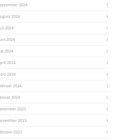
eptember 2024
ugust 2024
uli 2024
uni 2024
ai 2024
pril 2024
ärz 2024
ebruar 2024
anuar 2024
ezember 2023
ovember 2023
ktober 2023