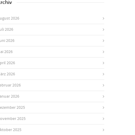
rchiv
ugust 2026
uli 2026
uni 2026
ai 2026
pril 2026
ärz 2026
ebruar 2026
anuar 2026
ezember 2025
ovember 2025
ktober 2025