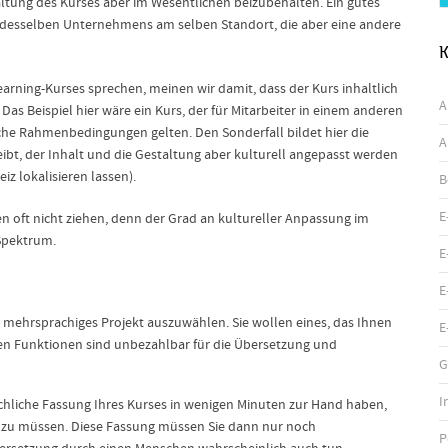
ltung des Kurses aber im Wesentlichen beizubehalten. Ein gutes
ter desselben Unternehmens am selben Standort, die aber eine andere
K
earning-Kurses sprechen, meinen wir damit, dass der Kurs inhaltlich
A
Das Beispiel hier wäre ein Kurs, der für Mitarbeiter in einem anderen
liche Rahmenbedingungen gelten. Den Sonderfall bildet hier die
A
leibt, der Inhalt und die Gestaltung aber kulturell angepasst werden
iz lokalisieren lassen).
B
E
en oft nicht ziehen, denn der Grad an kultureller Anpassung im
Spektrum.
E
E
Ihr mehrsprachiges Projekt auszuwählen. Sie wollen eines, das Ihnen
E
nden Funktionen sind unbezahlbar für die Übersetzung und
G
I
rachliche Fassung Ihres Kurses in wenigen Minuten zur Hand haben,
 zu müssen. Diese Fassung müssen Sie dann nur noch
P