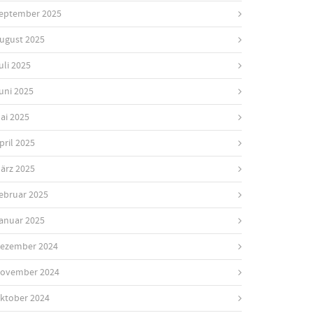
eptember 2025
ugust 2025
uli 2025
uni 2025
ai 2025
pril 2025
ärz 2025
ebruar 2025
anuar 2025
ezember 2024
ovember 2024
ktober 2024