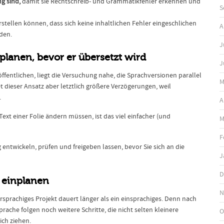
ng sind,
damit sie Rechtschreib- und Grammatikfehler erkennen und
S
rstellen können, dass sich keine inhaltlichen Fehler eingeschlichen
A
den.
J
inplanen, bevor er übersetzt wird
J
fentlichen, liegt die Versuchung nahe, die Sprachversionen parallel
M
t dieser Ansatz aber letztlich größere Verzögerungen, weil
.
A
Text einer Folie ändern müssen, ist das viel einfacher (und
M
F
 entwickeln, prüfen und freigeben lassen, bevor Sie sich an die
J
D
e einplanen
N
ehrsprachiges Projekt dauert länger als ein einsprachiges. Denn nach
ache folgen noch weitere Schritte, die nicht selten kleinere
O
ch ziehen.