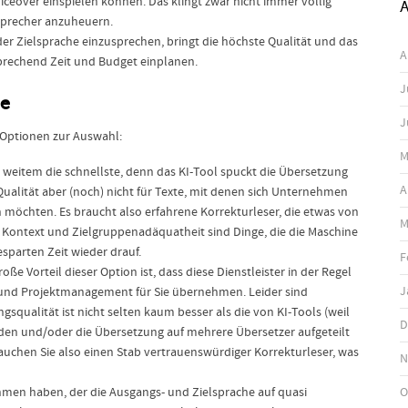
ceover einspielen können. Das klingt zwar nicht immer völlig
A
s Sprecher anzuheuern.
der Zielsprache einzusprechen, bringt die höchste Qualität und das
A
sprechend Zeit und Budget einplanen.
J
ie
J
 Optionen zur Auswahl:
M
ei weitem die schnellste, denn das KI-Tool spuckt die Übersetzung
A
Qualität aber (noch) nicht für Texte, mit denen sich Unternehmen
 möchten. Es braucht also erfahrene Korrekturleser, die etwas von
M
 Kontext und Zielgruppenadäquatheit sind Dinge, die die Maschine
gesparten Zeit wieder drauf.
F
e Vorteil dieser Option ist, dass diese Dienstleister in der Regel
J
und Projektmanagement für Sie übernehmen. Leider sind
gsqualität ist nicht selten kaum besser als die von KI-Tools (weil
D
en und/oder die Übersetzung auf mehrere Übersetzer aufgeteilt
rauchen Sie also einen Stab vertrauenswürdiger Korrekturleser, was
N
O
en haben, der die Ausgangs- und Zielsprache auf quasi