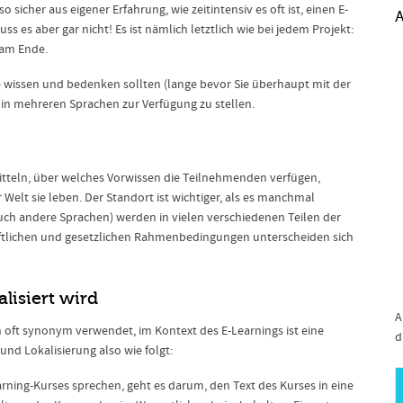
 sicher aus eigener Erfahrung, wie zeitintensiv es oft ist, einen E-
A
 es aber gar nicht! Es ist nämlich letztlich wie bei jedem Projekt:
 am Ende.
Sie wissen und bedenken sollten (lange bevor Sie überhaupt mit der
 in mehreren Sprachen zur Verfügung zu stellen.
rmitteln, über welches Vorwissen die Teilnehmenden verfügen,
elt sie leben. Der Standort ist wichtiger, als es manchmal
uch andere Sprachen) werden in vielen verschiedenen Teilen der
haftlichen und gesetzlichen Rahmenbedingungen unterscheiden sich
lisiert wird
A
 oft synonym verwendet, im Kontext des E-Learnings ist eine
d
und Lokalisierung also wie folgt:
rning-Kurses sprechen, geht es darum, den Text des Kurses in eine