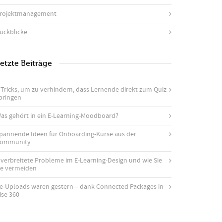
rojektmanagement
ückblicke
etzte Beiträge
 Tricks, um zu verhindern, dass Lernende direkt zum Quiz
pringen
as gehört in ein E-Learning-Moodboard?
pannende Ideen für Onboarding-Kurse aus der
ommunity
 verbreitete Probleme im E-Learning-Design und wie Sie
ie vermeiden
e-Uploads waren gestern – dank Connected Packages in
ise 360