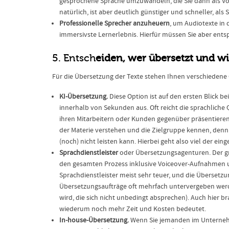
gesprochene Sprache umzuwandeln, die Sie dann als Voi
natürlich, ist aber deutlich günstiger und schneller, al
Professionelle Sprecher anzuheuern
, um Audiotexte in 
immersivste Lernerlebnis. Hierfür müssen Sie aber ent
5. Entsch
eiden, wer übersetzt und w
Für die Übersetzung der Texte stehen Ihnen verschiedene
KI-Übersetzung.
Diese Option ist auf den ersten Blick b
innerhalb von Sekunden aus. Oft reicht die sprachliche 
ihren Mitarbeitern oder Kunden gegenüber präsentieren
der Materie verstehen und die Zielgruppe kennen, denn
(noch) nicht leisten kann. Hierbei geht also viel der ein
Sprachdienstleister
oder Übersetzungsagenturen. Der groß
den gesamten Prozess inklusive Voiceover-Aufnahmen 
Sprachdienstleister meist sehr teuer, und die Übersetzun
Übersetzungsaufträge oft mehrfach untervergeben werd
wird, die sich nicht unbedingt absprechen). Auch hier b
wiederum noch mehr Zeit und Kosten bedeutet.
In-house-Übersetzung.
Wenn Sie jemanden im Unternehm