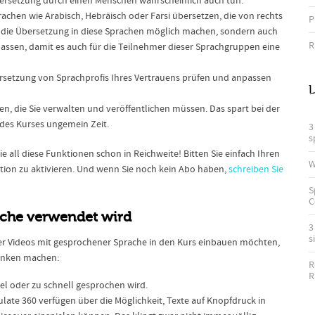
Übersetzung durch einen Menschen wahrscheinlich auch tun.
rachen wie Arabisch, Hebräisch oder Farsi übersetzen, die von rechts
P
ur die Übersetzung in diese Sprachen möglich machen, sondern auch
R
assen, damit es auch für die Teilnehmer dieser Sprachgruppen eine
ersetzung von Sprachprofis Ihres Vertrauens prüfen und anpassen
L
en, die Sie verwalten und veröffentlichen müssen. Das spart bei der
 des Kurses ungemein Zeit.
3
s
e all diese Funktionen schon in Reichweite! Bitten Sie einfach Ihren
W
ation zu aktivieren. Und wenn Sie noch kein Abo haben,
schreiben Sie
S
C
ache verwendet wird
3
s
er Videos mit gesprochener Sprache in den Kurs einbauen möchten,
danken machen:
R
R
iel oder zu schnell gesprochen wird.
culate 360 verfügen über die Möglichkeit, Texte auf Knopfdruck in