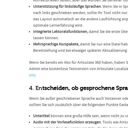
Korrekturlesen lassen, aber das würden Sie bei einer 
Unterstützung für linksläufige Sprachen.
Wenn Sie in Sp
nach links geschrieben werden, sollte Ihr Tool nicht n
das Layout automatisch an die andere Laufrichtung anp
optimale Lernerfahrung wird.
Integrierte Lektoratsfunktionen,
damit Sie die erste Üb
lassen können.
Mehrsprachige Kurspakete,
damit Sie nur eine Datei hab
Bereitstellung und bei etwaiger späterer Aktualisierung
Wenn Sie bereits ein Abo für Articulate 360 haben, haben Si
Admin eine kostenlose Testversion von Articulate Localiz
uns
.
4. En
tscheiden, ob gesprochene Spr
Wenn Sie außer geschriebener Sprache auch Voiceover od
sollten Sie sich zusätzlich über die folgenden Punkte Ge
Untertitel
können eine große Hilfe sein, wenn nicht zu v
Audio mit der Vorlesefunktion erzeugen
. Tools wie Arti