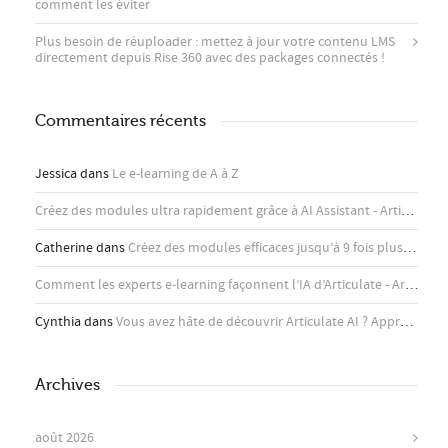
comment les éviter
Plus besoin de réuploader : mettez à jour votre contenu LMS
directement depuis Rise 360 ​​avec des packages connectés !
Commentaires récents
Jessica
dans
Le e-learning de A à Z
Créez des modules ultra rapidement grâce à AI Assistant - Articulate
d
Catherine
dans
Créez des modules efficaces jusqu’à 9 fois plus rapidement avec l’assistant IA d’Articulate
Comment les experts e-learning façonnent l’IA d’Articulate - Articulate
Cynthia
dans
Vous avez hâte de découvrir Articulate AI ? Apprenez-en plus ici !
Archives
août 2026