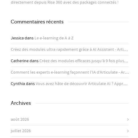
directement depuis Rise 360 ​​avec des packages connectés !
Commentaires récents
Jessica
dans
Le e-learning de A à Z
Créez des modules ultra rapidement grâce à AI Assistant - Articulate
d
Catherine
dans
Créez des modules efficaces jusqu’à 9 fois plus rapidement avec l’assistant IA d’Articulate
Comment les experts e-learning façonnent l’IA d’Articulate - Articulate
Cynthia
dans
Vous avez hâte de découvrir Articulate AI ? Apprenez-en plus ici !
Archives
août 2026
juillet 2026