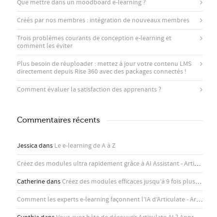
Que mettre dans un moodboard e-learning ?
Créés par nos membres : intégration de nouveaux membres
Trois problèmes courants de conception e-learning et
comment les éviter
Plus besoin de réuploader : mettez à jour votre contenu LMS
directement depuis Rise 360 ​​avec des packages connectés !
Comment évaluer la satisfaction des apprenants ?
Commentaires récents
Jessica
dans
Le e-learning de A à Z
Créez des modules ultra rapidement grâce à AI Assistant - Articulate
d
Catherine
dans
Créez des modules efficaces jusqu’à 9 fois plus rapidement avec l’assistant IA d’Articulate
Comment les experts e-learning façonnent l’IA d’Articulate - Articulate