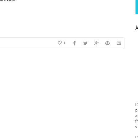
À
1
L
p
a
f
v
L