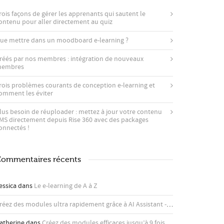
rois façons de gérer les apprenants qui sautent le
ontenu pour aller directement au quiz
ue mettre dans un moodboard e-learning ?
réés par nos membres : intégration de nouveaux
embres
rois problèmes courants de conception e-learning et
omment les éviter
lus besoin de réuploader : mettez à jour votre contenu
MS directement depuis Rise 360 ​​avec des packages
onnectés !
ommentaires récents
essica
dans
Le e-learning de A à Z
Créez des modules ultra rapidement grâce à AI Assistant - Articulate
dans
Co
atherine
dans
Créez des modules efficaces jusqu’à 9 fois plus rapidement avec l’assistant IA d’Articulate