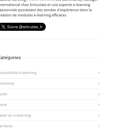
nternational chez Articulate et une experte e-learning
assionnée possédant des années d’expérience dans la
réation de modules e-learning efficaces.
atégories
ccessibilité e-learning
nnonces
udio
utre
ases du e-learning
arrières