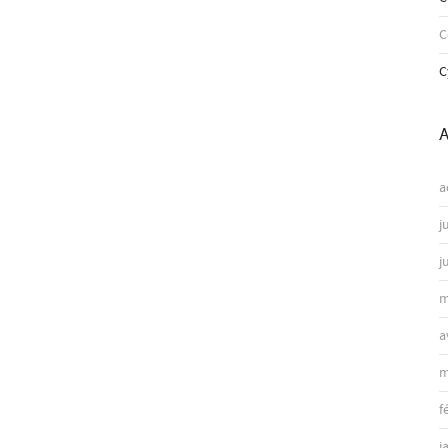
C
A
a
j
j
m
a
m
f
j