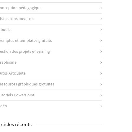
onception pédagogique
iscussions ouvertes
-books
xemples et templates gratuits
estion des projets e-learning
raphisme
utils Articulate
essources graphiques gratuites
utoriels PowerPoint
idéo
rticles récents