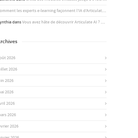
Comment les experts e-learning façonnent l’IA d’Articulate - Articulate
dans
A
ynthia
dans
Vous avez hâte de découvrir Articulate AI ? Apprenez-en plus ici !
rchives
oût 2026
uillet 2026
uin 2026
ai 2026
vril 2026
ars 2026
évrier 2026
anvier 2026