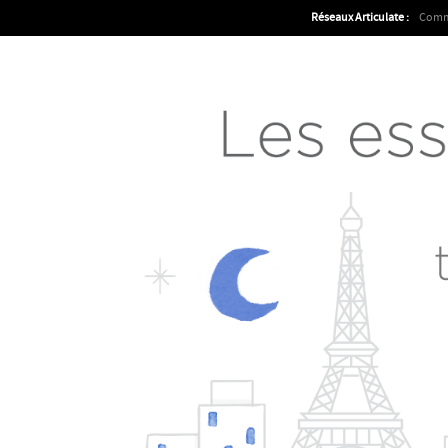
Réseaux Articulate :
Comm
Articulate