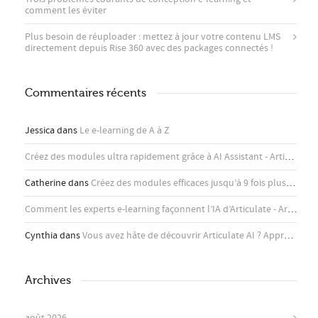
comment les éviter
Plus besoin de réuploader : mettez à jour votre contenu LMS
directement depuis Rise 360 ​​avec des packages connectés !
Commentaires récents
Jessica
dans
Le e-learning de A à Z
Créez des modules ultra rapidement grâce à AI Assistant - Articulate
d
Catherine
dans
Créez des modules efficaces jusqu’à 9 fois plus rapidement avec l’assistant IA d’Articulate
Comment les experts e-learning façonnent l’IA d’Articulate - Articulate
Cynthia
dans
Vous avez hâte de découvrir Articulate AI ? Apprenez-en plus ici !
Archives