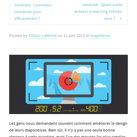
vendredi : Quels outils
vendredi : Comment
auteurs e-learning utilisez-
concevoir plus
efficacement ?
vous ?
Posted by
Allison LaMotte
on
11 juin 2015
in
Graphisme
Les gens nous demandent souvent comment améliorer le design
de leurs diapositives. Bien sûr, il n’y a pas une seule bonne