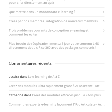
pour aller directement au quiz
Que mettre dans un moodboard e-learning ?
Créés par nos membres : intégration de nouveaux membres
Trois problèmes courants de conception e-learning et
comment les éviter
Plus besoin de réuploader : mettez à jour votre contenu LMS
directement depuis Rise 360 ​​avec des packages connectés !
Commentaires récents
Jessica
dans
Le e-learning de A à Z
Créez des modules ultra rapidement grâce à AI Assistant - Articulate
d
Catherine
dans
Créez des modules efficaces jusqu’à 9 fois plus rapidement avec l’assistant IA d’Articulate
Comment les experts e-learning façonnent l’IA d’Articulate - Articulate