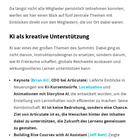
Da längst nicht alle Mitglieder persönlich teilnehmen konnten,
werfen wir hier einen Blick auf fünf zentrale Themen mit
Einblicken direkt von den Mitgliedern, die vor Ort dabei waren.
KI als kreative Unterstützung
KI war eines der großen Themen des Summits. Dabei ging es
nicht darum, Instruktionsdesigner zu ersetzen, sondern darum,
wie KI Freiräume schaffen, globale Reichweite ausbauen und
wirkungsvolleres Lernen unterstützen kann.
Keynote
Brian Gil
COO bei Articulate
(
l
,
): Lieferte Einblicke in
KI-Kursentwürfe
Localization
Neuerungen wie
,
und
Animationen mit Storyline AI
, die entwickelt wurden, um die
Erstellung von Lerninhalten noch effizienter zu machen. Seine
KI ist keine Bedrohung, sondern eine Chance.
Kernbotschaft:
Ziel von Articulate ist es, die Menschen hinter den Inhalten
dabei zu unterstützen, die Zukunft des Lernens gemeinsam
zu gestalten.
Building Rise Courses with AI Assistant
Jeff Batt
(
): Zeigte