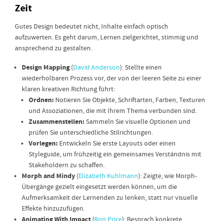
Zeit
Gutes Design bedeutet nicht, Inhalte einfach optisch
aufzuwerten. Es geht darum, Lernen zielgerichtet, stimmig und
ansprechend zu gestalten.
Design Mapping
(
David Anderson
): Stellte einen
wiederholbaren Prozess vor, der von der leeren Seite zu einer
klaren kreativen Richtung führt:
Ordnen:
Notieren Sie Objekte, Schriftarten, Farben, Texturen
und Assoziationen, die mit Ihrem Thema verbunden sind.
Zusammenstellen:
Sammeln Sie visuelle Optionen und
prüfen Sie unterschiedliche Stilrichtungen.
Vorlegen:
Entwickeln Sie erste Layouts oder einen
Styleguide, um frühzeitig ein gemeinsames Verständnis mit
Stakeholdern zu schaffen.
Morph and Mindy
(
Elizabeth Kuhlmann
): Zeigte, wie Morph-
Übergänge gezielt eingesetzt werden können, um die
Aufmerksamkeit der Lernenden zu lenken, statt nur visuelle
Effekte hinzuzufügen.
Animating With Impact
(
Ron Price
): Besprach konkrete