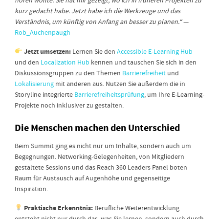
hören wollte. Sie hat mir gezeigt, wo ich in früheren Projekten zu
kurz gedacht habe. Jetzt habe ich die Werkzeuge und das
Verständnis, um künftig von Anfang an besser zu planen.“
—
Rob_Auchenpaugh
Jetzt umsetzen:
Lernen Sie den
Accessible E-Learning Hub
und den
Localization Hub
kennen und tauschen Sie sich in den
Diskussionsgruppen zu den Themen
Barrierefreiheit
und
Lokalisierung
mit anderen aus. Nutzen Sie außerdem die in
Storyline integrierte
Barrierefreiheitsprüfung
, um Ihre E-Learning-
Projekte noch inklusiver zu gestalten.
Die Menschen machen den Unterschied
Beim Summit ging es nicht nur um Inhalte, sondern auch um
Begegnungen. Networking-Gelegenheiten, von Mitgliedern
gestaltete Sessions und das Reach 360 Leaders Panel boten
Raum für Austausch auf Augenhöhe und gegenseitige
Inspiration.
Praktische Erkenntnis:
Berufliche Weiterentwicklung
entsteht nicht nur durch das, was Sie lernen, sondern auch durch