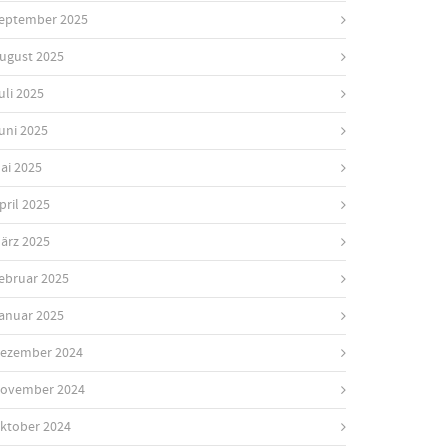
eptember 2025
ugust 2025
uli 2025
uni 2025
ai 2025
pril 2025
ärz 2025
ebruar 2025
anuar 2025
ezember 2024
ovember 2024
ktober 2024