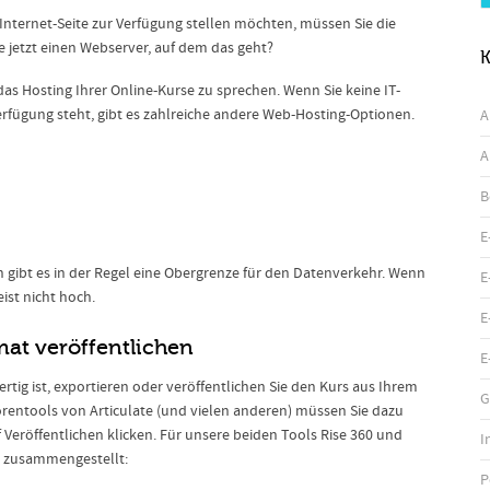
 Internet-Seite zur Verfügung stellen möchten, müssen Sie die
e jetzt einen Webserver, auf dem das geht?
K
as Hosting Ihrer Online-Kurse zu sprechen. Wenn Sie keine IT-
rfügung steht, gibt es zahlreiche andere Web-Hosting-Optionen.
A
A
B
E
 gibt es in der Regel eine Obergrenze für den Datenverkehr. Wenn
E
ist nicht hoch.
E
mat veröffentlichen
E
tig ist, exportieren oder veröffentlichen Sie den Kurs aus Ihrem
G
rentools von Articulate (und vielen anderen) müssen Sie dazu
Veröffentlichen klicken. Für unsere beiden Tools Rise 360 und
I
ng zusammengestellt:
P