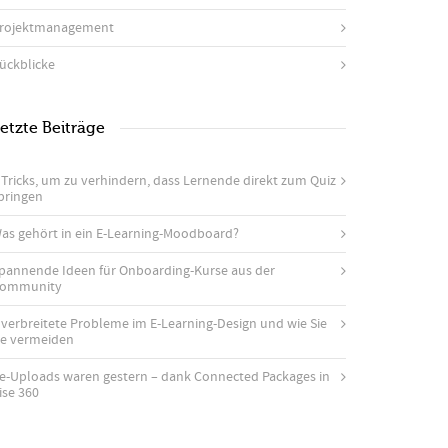
rojektmanagement
ückblicke
etzte Beiträge
 Tricks, um zu verhindern, dass Lernende direkt zum Quiz
pringen
as gehört in ein E-Learning-Moodboard?
pannende Ideen für Onboarding-Kurse aus der
ommunity
 verbreitete Probleme im E-Learning-Design und wie Sie
ie vermeiden
e-Uploads waren gestern – dank Connected Packages in
ise 360