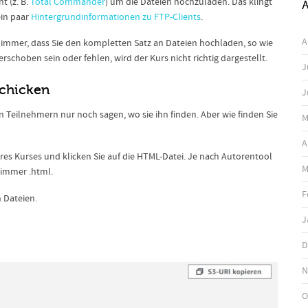
nt (z. B.
Total Commander
) um die Dateien hochzuladen. Das klingt
A
 ein paar
Hintergrundinformationen zu FTP-Clients
.
A
ch immer, dass Sie den kompletten Satz an Dateien hochladen, so wie
rschoben sein oder fehlen, wird der Kurs nicht richtig dargestellt.
J
schicken
J
n Teilnehmern nur noch sagen, wo sie ihn finden. Aber wie finden Sie
M
A
res Kurses und klicken Sie auf die HTML-Datei. Je nach Autorentool
M
 immer .html.
F
n Dateien.
J
D
N
O