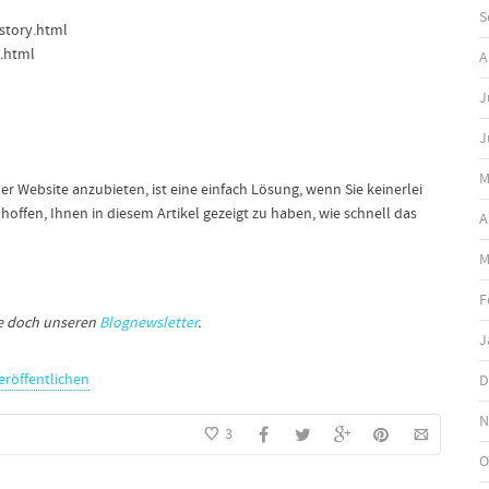
S
story.html
.html
A
J
J
M
r Website anzubieten, ist eine einfach Lösung, wenn Sie keinerlei
offen, Ihnen in diesem Artikel gezeigt zu haben, wie schnell das
A
M
F
ie doch unseren
Blognewsletter
.
J
eröffentlichen
D
N
3
O