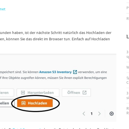
P
rnet
R
unden haben, ist der nächste Schritt natürlich das Hochladen der
L
n, können Sie das direkt im Browser tun. Einfach auf Hochladen
3
s
W
S
C
3
s
R
R