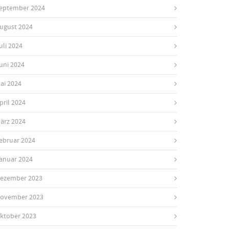
eptember 2024
ugust 2024
uli 2024
uni 2024
ai 2024
pril 2024
ärz 2024
ebruar 2024
anuar 2024
ezember 2023
ovember 2023
ktober 2023