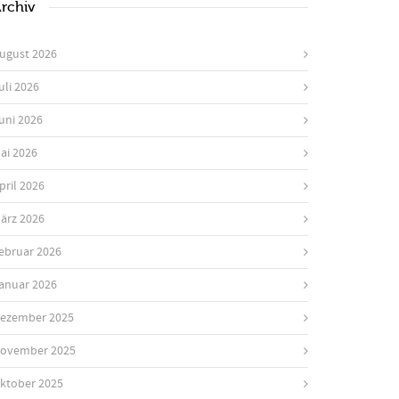
rchiv
ugust 2026
uli 2026
uni 2026
ai 2026
pril 2026
ärz 2026
ebruar 2026
anuar 2026
ezember 2025
ovember 2025
ktober 2025