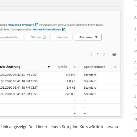
S
A
J
J
M
A
M
F
J
D
N
 Link angezeigt. Der Link zu einem Storyline-Kurs würde in etwa so
O