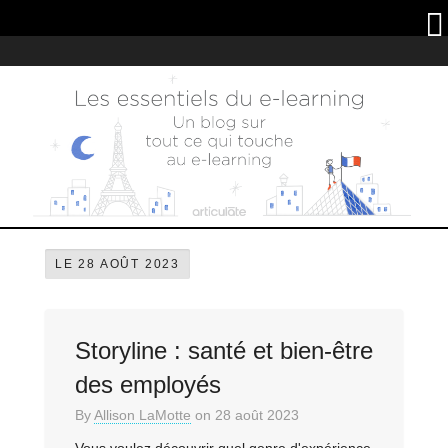
Articulate
LE 28 AOÛT 2023
Storyline : santé et bien-être
des employés
By
Allison LaMotte
on
28 août 2023