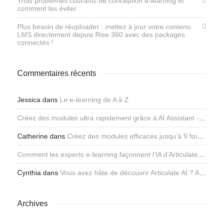
Trois problèmes courants de conception e-learning et
comment les éviter
Plus besoin de réuploader : mettez à jour votre contenu
LMS directement depuis Rise 360 ​​avec des packages
connectés !
Commentaires récents
Jessica
dans
Le e-learning de A à Z
Créez des modules ultra rapidement grâce à AI Assistant - Articulate
Catherine
dans
Créez des modules efficaces jusqu’à 9 fois plus rapidement avec l’assistant IA d’Articulate
Comment les experts e-learning façonnent l’IA d’Articulate - Articulate
Cynthia
dans
Vous avez hâte de découvrir Articulate AI ? Apprenez-en plus ici !
Archives