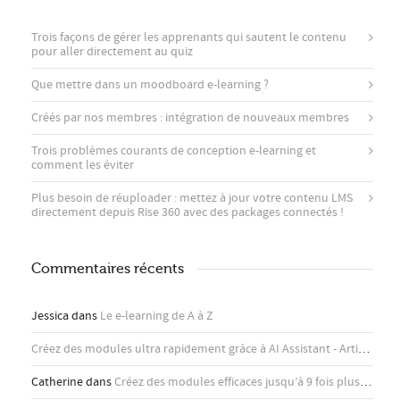
Trois façons de gérer les apprenants qui sautent le contenu
pour aller directement au quiz
Que mettre dans un moodboard e-learning ?
Créés par nos membres : intégration de nouveaux membres
Trois problèmes courants de conception e-learning et
comment les éviter
Plus besoin de réuploader : mettez à jour votre contenu LMS
directement depuis Rise 360 ​​avec des packages connectés !
Commentaires récents
Jessica
dans
Le e-learning de A à Z
Créez des modules ultra rapidement grâce à AI Assistant - Articulate
d
Catherine
dans
Créez des modules efficaces jusqu’à 9 fois plus rapidement avec l’assistant IA d’Articulate