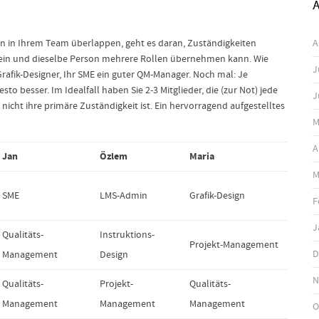
A
A
en in Ihrem Team überlappen, geht es daran, Zuständigkeiten
s ein und dieselbe Person mehrere Rollen übernehmen kann. Wie
J
Grafik-Designer, Ihr SME ein guter QM-Manager. Noch mal: Je
sto besser. Im Idealfall haben Sie 2-3 Mitglieder, die (zur Not) jede
J
ht ihre primäre Zuständigkeit ist. Ein hervorragend aufgestelltes
M
A
Jan
Özlem
Maria
M
SME
LMS-Admin
Grafik-Design
F
J
Qualitäts-
Instruktions-
Projekt-Management
D
Management
Design
N
Qualitäts-
Projekt-
Qualitäts-
Management
Management
Management
O