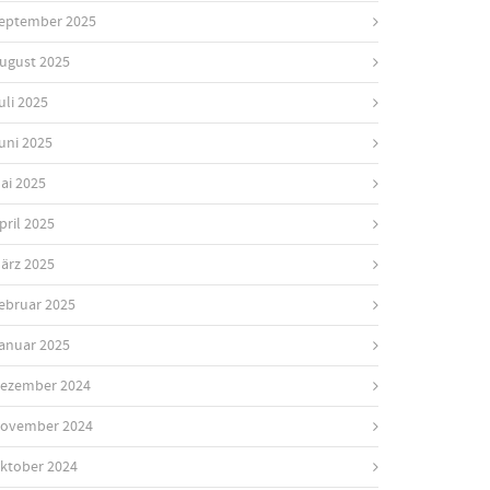
eptember 2025
ugust 2025
uli 2025
uni 2025
ai 2025
pril 2025
ärz 2025
ebruar 2025
anuar 2025
ezember 2024
ovember 2024
ktober 2024