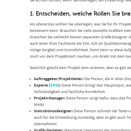
Sie achten sollten, wenn Sie überlegen, ein E-Learning-
1. Entscheiden, welche Rollen Sie br
Als allererstes sollten Sie überlegen, was Sie für Ihr Pro
beisteuern kann. Brauchen Sie viele spezielle Grafiken ode
brauchen Sie vielleicht keinen separaten Grafik-Designer. 
auch einer Ihrer Fachleute die Zeit, sich im Qualitätsmana
nötige Sorgfalt und Gründlichkeit. Dann kann er diese Au
noch vor dem Projektstart machen, um direkt mit dem be
Natürlich gleicht kein Projekt dem anderen, aber es gibt e
Auftraggeber/Projektleiter:
Die Person, die in allen Din
Experte (
SME
):
Diese Person bringt den Hauptinput, was 
Vollständigkeit und fachliche Korrektheit.
Projekt-Manager:
Diese Person sorgt dafür, dass das Pr
bleibt.
Instruktionsdesigner:
Diese Person schreibt die Texte u
auch für die Entwicklung zuständig, aber es gibt auch T
übernehmen.
Grafik-Designer:
Manchmal übernimmt der Instruktionsde