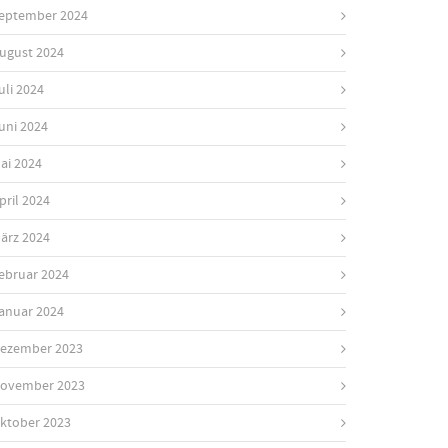
eptember 2024
ugust 2024
uli 2024
uni 2024
ai 2024
pril 2024
ärz 2024
ebruar 2024
anuar 2024
ezember 2023
ovember 2023
ktober 2023