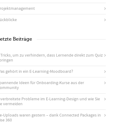
rojektmanagement
ückblicke
etzte Beiträge
 Tricks, um zu verhindern, dass Lernende direkt zum Quiz
pringen
as gehört in ein E-Learning-Moodboard?
pannende Ideen für Onboarding-Kurse aus der
ommunity
 verbreitete Probleme im E-Learning-Design und wie Sie
ie vermeiden
e-Uploads waren gestern – dank Connected Packages in
ise 360