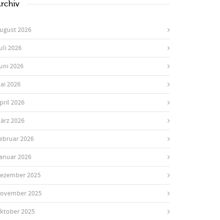
rchiv
ugust 2026
uli 2026
uni 2026
ai 2026
pril 2026
ärz 2026
ebruar 2026
anuar 2026
ezember 2025
ovember 2025
ktober 2025