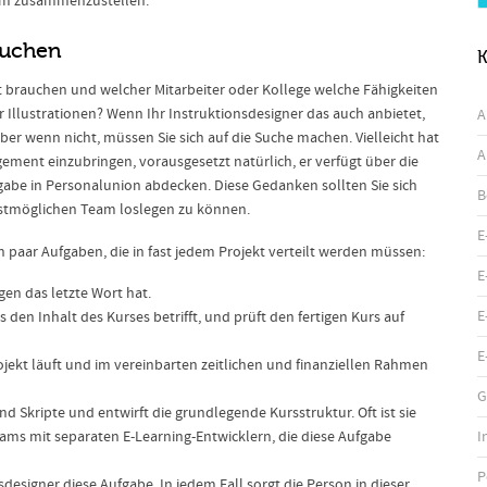
Team zusammenzustellen.
auchen
K
jekt brauchen und welcher Mitarbeiter oder Kollege welche Fähigkeiten
r Illustrationen? Wenn Ihr Instruktionsdesigner das auch anbietet,
A
Aber wenn nicht, müssen Sie sich auf die Suche machen. Vielleicht hat
A
gement einzubringen, vorausgesetzt natürlich, er verfügt über die
fgabe in Personalunion abdecken. Diese Gedanken sollten Sie sich
B
stmöglichen Team loslegen zu können.
E
in paar Aufgaben, die in fast jedem Projekt verteilt werden müssen:
E
gen das letzte Wort hat.
E
den Inhalt des Kurses betrifft, und prüft den fertigen Kurs auf
E
ojekt läuft und im vereinbarten zeitlichen und finanziellen Rahmen
G
nd Skripte und entwirft die grundlegende Kursstruktur. Oft ist sie
I
eams mit separaten E-Learning-Entwicklern, die diese Aufgabe
P
signer diese Aufgabe. In jedem Fall sorgt die Person in dieser