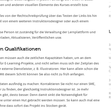
ionen und anderen visuellen Elemente des Kurses erstellt bzw.
P
lles von der Rechtschreibprüfung über das Testen der Links bis hin
R
eil von einem weiteren Instruktionsdesigner oder auch einem
L
se Person ist zuständig für die Verwaltung der Lernplattform und
hladen, Aktualisieren, Veröffentlichen usw.
3
n Qualifikationen
s
W
onen müssen auch die zeitlichen Kapazitäten haben, um an dem
 für E-Learning-Projekte, und nicht selten muss sich der Zeitplan des
S
 externe Dienstleister, z. B. Illustratoren. Hier kann allein schon die
C
it diesem Schritt können Sie also nicht zu früh anfangen.
3
daten ausfindig zu machen. Kontaktieren Sie nicht nur einen SME,
s
zu finden, der gleichzeitig Instruktionsdesigner ist. Je mehr
R
gibt, desto besser. Denn damit sinkt die Notwendigkeit für
R
äne unter einen Hut gebracht werden müssen. So kann auch mal eine
ne dass sofort das Projekt ins Stocken gerät.