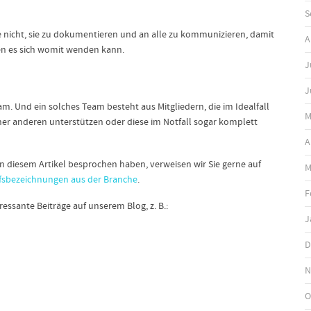
S
ie nicht, sie zu dokumentieren und an alle zu kommunizieren, damit
A
en es sich womit wenden kann.
J
J
am. Und ein solches Team besteht aus Mitgliedern, die im Idealfall
M
ner anderen unterstützen oder diese im Notfall sogar komplett
A
n diesem Artikel besprochen haben, verweisen wir Sie gerne auf
M
rufsbezeichnungen aus der Branche
.
F
ssante Beiträge auf unserem Blog, z. B.:
J
D
N
O