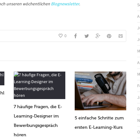
doch unseren wöchentlichen
Blognewsletter
.
S
A
J
0
J
M
A
M
F
hl
J
7 häufige Fragen, die E-
D
Learning-Designer im
5 einfache Schritte zum
N
Bewerbungsgespräch
ersten E-Learning-Kurs
O
hören