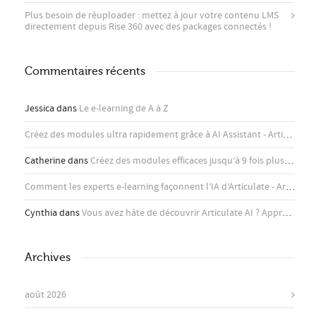
Plus besoin de réuploader : mettez à jour votre contenu LMS
directement depuis Rise 360 ​​avec des packages connectés !
Commentaires récents
Jessica
dans
Le e-learning de A à Z
Créez des modules ultra rapidement grâce à AI Assistant - Articulate
d
Catherine
dans
Créez des modules efficaces jusqu’à 9 fois plus rapidement avec l’assistant IA d’Articulate
Comment les experts e-learning façonnent l’IA d’Articulate - Articulate
Cynthia
dans
Vous avez hâte de découvrir Articulate AI ? Apprenez-en plus ici !
Archives
août 2026