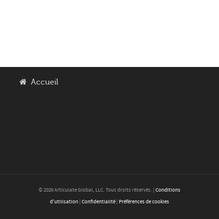
Accueil
© 2026 Articulate Global, LLC. Tous droits réservés. |
Conditions
d'utilisation
|
Confidentialité
|
Préférences de cookies