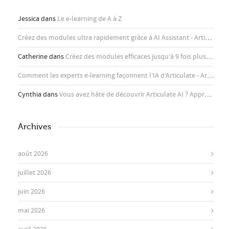
Jessica
dans
Le e-learning de A à Z
Créez des modules ultra rapidement grâce à AI Assistant - Articulate
d
Catherine
dans
Créez des modules efficaces jusqu’à 9 fois plus rapidement avec l’assistant IA d’Articulate
Comment les experts e-learning façonnent l’IA d’Articulate - Articulate
Cynthia
dans
Vous avez hâte de découvrir Articulate AI ? Apprenez-en plus ici !
Archives
août 2026
juillet 2026
juin 2026
mai 2026