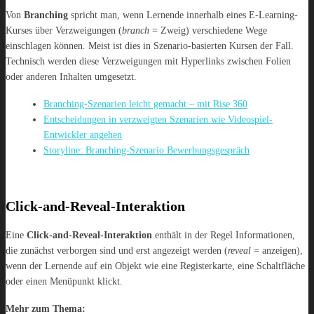
Von
Branching
spricht man, wenn Lernende innerhalb eines E-Learning-
Kurses über Verzweigungen (
branch
= Zweig) verschiedene Wege
einschlagen können. Meist ist dies in Szenario-basierten Kursen der Fall.
Technisch werden diese Verzweigungen mit Hyperlinks zwischen Folien
oder anderen Inhalten umgesetzt.
Branching-Szenarien leicht gemacht – mit Rise 360
Entscheidungen in verzweigten Szenarien wie Videospiel-
Entwickler angehen
Storyline: Branching-Szenario Bewerbungsgespräch
Click-and-Reveal-Interaktion
Eine
Click-and-Reveal-Interaktion
enthält in der Regel Informationen,
die zunächst verborgen sind und erst angezeigt werden (
reveal
= anzeigen),
wenn der Lernende auf ein Objekt wie eine Registerkarte, eine Schaltfläche
oder einen Menüpunkt klickt.
Mehr zum Thema: