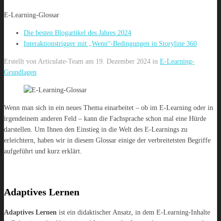
E-Learning-Glossar
Die besten Blogartikel des Jahres 2024
Interaktionstrigger mit „Wenn“-Bedingungen in Storyline 360
Erstellt von
Articulate-Team
am
19. Dezember 2024
in
E-Learning-
Grundlagen
Wenn man sich in ein neues Thema einarbeitet – ob im E-Learning oder in
irgendeinem anderen Feld – kann die Fachsprache schon mal eine Hürde
darstellen. Um Ihnen den Einstieg in die Welt des E-Learnings zu
erleichtern, haben wir in diesem Glossar einige der verbreitetsten Begriffe
aufgeführt und kurz erklärt.
Adaptives Lernen
Adaptives Lernen
ist ein didaktischer Ansatz, in dem E-Learning-Inhalte